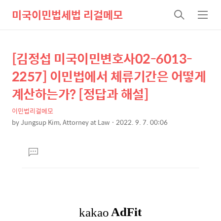
미국이민법세법 리걸메모
검
메
색
뉴
[김정섭 미국이민변호사02-6013-
상
본
문
세
2257] 이민법에서 체류기간은 어떻게
제
컨
계산하는가? [정답과 해설]
목
텐
이민법리걸메모
츠
by
Jungsup Kim, Attorney at Law
2022. 9. 7. 00:06
본
문
댓
글
달
기