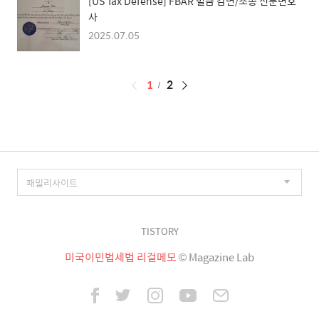
[US Tax Defense] FBAR 벌금 감면/소송 전문변호
사
2025.07.05
페
1
2
이
징
TISTORY
미국이민법세법 리걸메모
© Magazine Lab