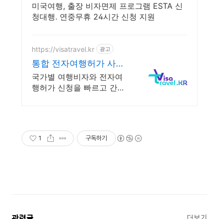
미국여행, 출장 비자면제 프로그램 ESTA 신
청대행. 연중무휴 24시간 신청 지원
https://visatravel.kr
광고
통합 전자여행허가 사이
트
국가별 여행비자와 전자여
행허가 신청을 빠르고 간편
하게 도와드리는 신청대행
서비스 미국,캐나다,영국,호
주,동남아 어디든 한국어로
간편하게 입국 서류 작성
1
구독하기
관련글
더보기