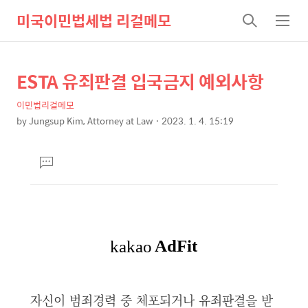
미국이민법세법 리걸메모
검
메
색
뉴
ESTA 유죄판결 입국금지 예외사항
상
본
문
세
이민법리걸메모
제
컨
by
Jungsup Kim, Attorney at Law
2023. 1. 4. 15:19
목
본
텐
문
츠
댓
글
달
기
자신이 범죄경력 중 체포되거나 유죄판결을 받