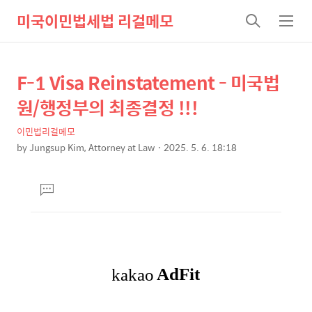
미국이민법세법 리걸메모
검
메
색
뉴
F-1 Visa Reinstatement - 미국법
상
본
문
세
원/행정부의 최종결정 !!!
제
컨
목
이민법리걸메모
텐
by
Jungsup Kim, Attorney at Law
2025. 5. 6. 18:18
츠
본
문
댓
글
달
기