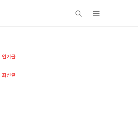
검
메
색
뉴
추
인기글
가
정
최신글
보