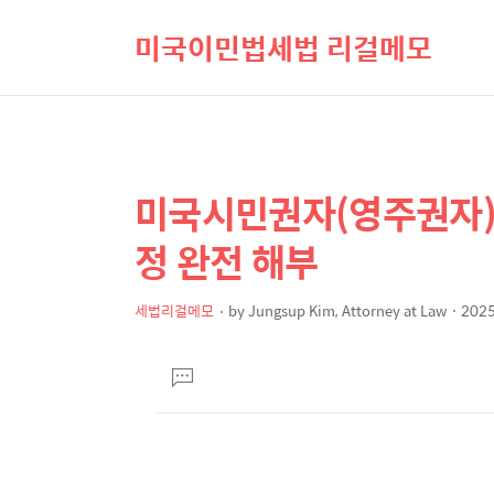
미국이민법세법 리걸메모
미국시민권자(영주권자)의
상
본
문
세
정 완전 해부
제
컨
목
텐
세법리걸메모
by
Jungsup Kim, Attorney at Law
2025
본
츠
문
댓
글
달
기