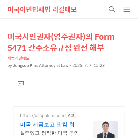
미국이민법세법 리걸메모
검
메
색
뉴
미국시민권자(영주권자)의 Form
상
본
문
세
5471 간주소유규정 완전 해부
제
컨
목
세법리걸메모
텐
by
Jungsup Kim, Attorney at Law
2025. 7. 7. 15:23
츠
본
문
댓
글
달
기
https://uscpakim.com
광고
미국 세금보고 댄킴 회계
사
실력있고 정직한 미국 공인